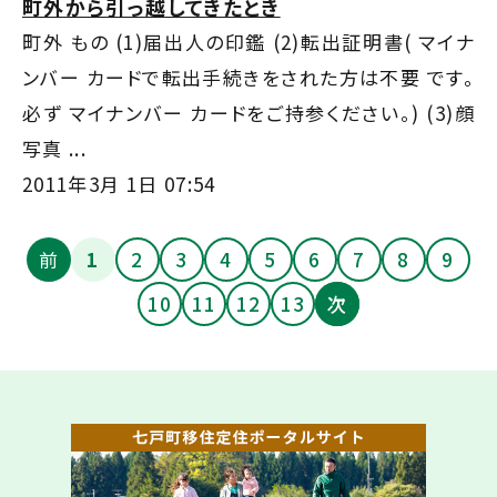
町外から引っ越してきたとき
町外 もの (1)届出人の印鑑 (2)転出証明書( マイナ
ンバー カードで転出手続きをされた方は不要 です。
必ず マイナンバー カードをご持参ください。) (3)顔
写真 ...
2011年3月 1日 07:54
前
1
2
3
4
5
6
7
8
9
10
11
12
13
次