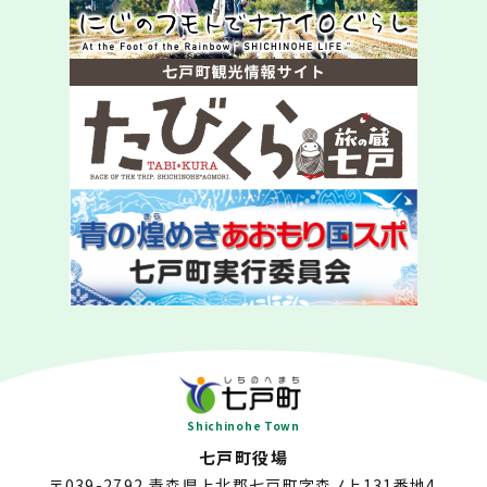
Shichinohe Town
七戸町役場
〒039-2792
青森県上北郡七戸町字森ノ上131番地4