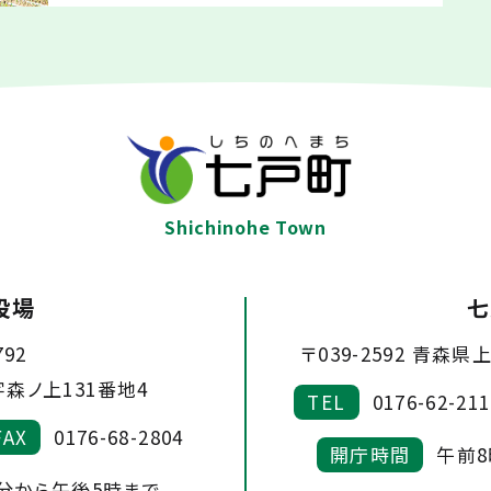
Shichinohe Town
役場
七
792
〒039-2592
青森県上
森ノ上131番地4
TEL
0176-62-211
FAX
0176-68-2804
開庁時間
午前8
5分から午後5時まで