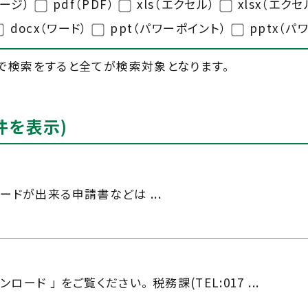
ページ）
pdf（PDF）
xls（エクセル）
xlsx（エクセ
docx（ワード）
ppt（パワーポイント）
pptx（パ
で検索をすると全てが検索対象となります。
件を表示)
ードが出来る申請書などは ...
ード 」 をご覧ください。 税務課(TEL:017 ...