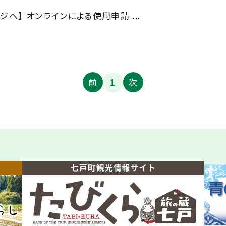
へ】 オンラインによる使用申請 ...
前
1
次