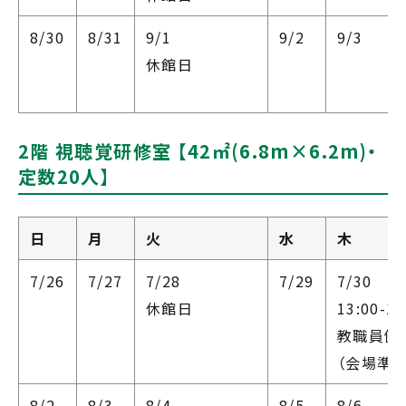
8/30
8/31
9/1
9/2
9/3
休館日
2階 視聴覚研修室 【42㎡(6.8m×6.2m)・
定数20人】
日
月
火
水
木
7/26
7/27
7/28
7/29
7/30
休館日
13:00-17
教職員健
（会場準備
8/2
8/3
8/4
8/5
8/6