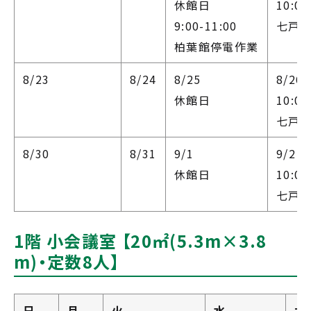
休館日
10:00
9:00-11:00
七戸フ
柏葉館停電作業
8/23
8/24
8/25
8/26
休館日
10:00
七戸フ
8/30
8/31
9/1
9/2
休館日
10:00
七戸フ
1階 小会議室 【20㎡(5.3m×3.8
m)・定数8人】
日
月
火
水
木