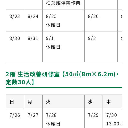
柏葉館停電作業
8/23
8/24
8/25
8/26
8/
休館日
8/30
8/31
9/1
9/2
9/
休館日
2階 生活改善研修室 【50㎡(8m×6.2m)・
定数30人】
日
月
火
水
木
7/26
7/27
7/28
7/29
7/30
休館日
13:00-17