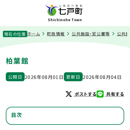
Shichinohe Town
ホーム
町政情報
公共施設・官公署等
公共
現在の位置
柏葉館
2026年08月01日
2026年08月04日
公開日
更新日
ポストする
共有する
目次