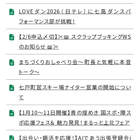
LOVEダン2026（日テレ）に七高ダンスパ
フォーマンス部が挑戦！
【2/6申込〆切】✂️📖 スクラップブッキングWS
のお知らせ 📖✂️
まちづくりおしゃべり会～町長と気軽に本音
トーク～
七戸町営スキー場ナイター営業の開始につい
て
【1月10～11日開催】青の煌めき 国スポ・障ス
ポ応援フェス＆ 魅力発見！まるっと上北フェア
【出会い・婚活を応援！】AIであう出張登録会i