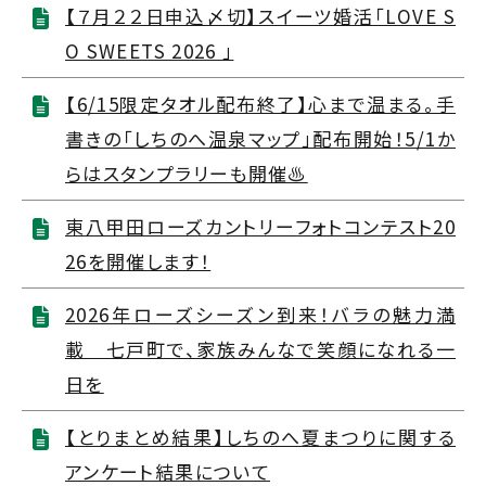
【７月２２日申込〆切】スイーツ婚活「LOVE S
O SWEETS 2026 」
【6/15限定タオル配布終了】心まで温まる。手
書きの「しちのへ温泉マップ」配布開始！5/1か
らはスタンプラリーも開催♨️
東八甲田ローズカントリーフォトコンテスト20
26を開催します！
2026年ローズシーズン到来！バラの魅力満
載 七戸町で、家族みんなで笑顔になれる一
日を
【とりまとめ結果】しちのへ夏まつりに関する
アンケート結果について