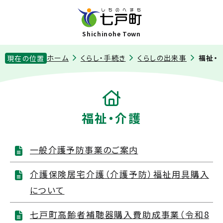
Shichinohe Town
ホーム
くらし・手続き
くらしの出来事
福祉・
現在の位置
福祉・介護
一般介護予防事業のご案内
介護保険居宅介護（介護予防）福祉用具購入
について
七戸町高齢者補聴器購入費助成事業（令和8