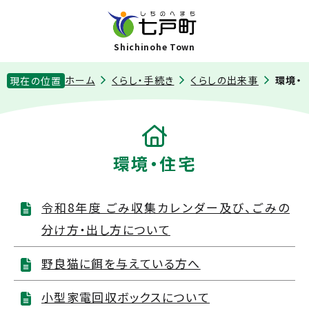
Shichinohe Town
ホーム
くらし・手続き
くらしの出来事
環境・
現在の位置
環境・住宅
令和8年度 ごみ収集カレンダー及び、ごみの
分け方・出し方について
野良猫に餌を与えている方へ
小型家電回収ボックスについて